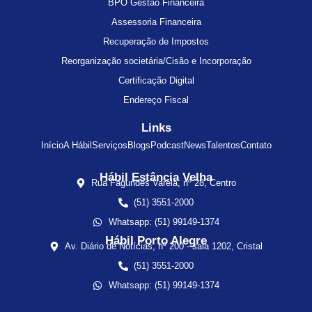
BPO Gestão Financeira
Assessoria Financeira
Recuperação de Impostos
Reorganização societária/Cisão e Incorporação
Certificação Digital
Endereço Fiscal
Links
Início
A Hábil
Serviços
Blogs
Podcast
News
Talentos
Contato
Hábil Estância Velha
Rua Fagundes Varela, nº 28, Centro
(51) 3551-2000
Whatsapp: (51) 99149-1374
Hábil Porto Alegre
Av. Diário de Notícias, nº 200 - sala 1202, Cristal
(51) 3551-2000
Whatsapp: (51) 99149-1374