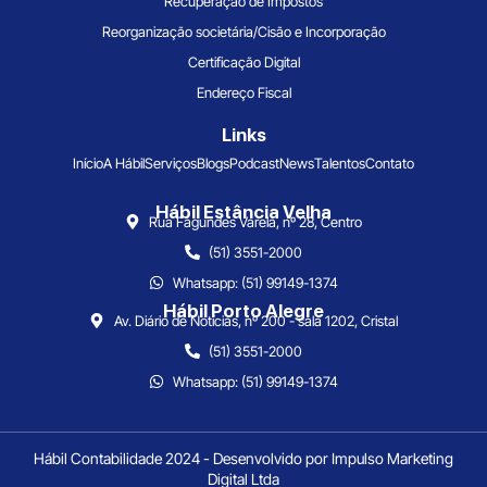
Recuperação de Impostos
Reorganização societária/Cisão e Incorporação
Certificação Digital
Endereço Fiscal
Links
Início
A Hábil
Serviços
Blogs
Podcast
News
Talentos
Contato
Hábil Estância Velha
Rua Fagundes Varela, nº 28, Centro
(51) 3551-2000
Whatsapp: (51) 99149-1374
Hábil Porto Alegre
Av. Diário de Notícias, nº 200 - sala 1202, Cristal
(51) 3551-2000
Whatsapp: (51) 99149-1374
Hábil Contabilidade 2024 - Desenvolvido por Impulso Marketing
Digital Ltda