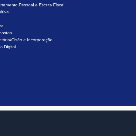
rtamento Pessoal e Escrita Fiscal
ltiva
ra
postos
tária/Cisão e Incorporação
o Digital