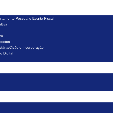
rtamento Pessoal e Escrita Fiscal
ltiva
ra
postos
tária/Cisão e Incorporação
o Digital