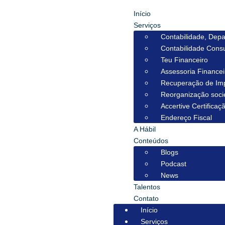
Início
Serviços
Contabilidade, Depa
Contabilidade Consu
Teu Financeiro
Assessoria Financei
Recuperação de Im
Reorganização socie
Accertive Certificaçã
Endereço Fiscal
A Hábil
Conteúdos
Blogs
Podcast
News
Talentos
Contato
Início
Serviços