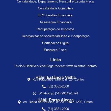
Contabilidade, Departamento Pessoal e Escrita Fiscal
Contabilidade Consultiva
BPO Gestão Financeira
Assessoria Financeira
Recuperação de Impostos
Reorganização societária/Cisão e Incorporação
Certificação Digital
Endereço Fiscal
Links
Início
A Hábil
Serviços
Blogs
Podcast
News
Talentos
Contato
Hábil Estância Velha
Rua Fagundes Varela, nº 28, Centro
(51) 3551-2000
Whatsapp: (51) 99149-1374
Hábil Porto Alegre
Av. Diário de Notícias, nº 200 - sala 1202, Cristal
(51) 3551-2000