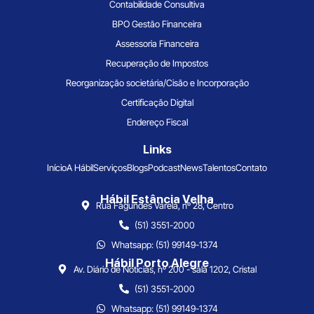
Contabilidade Consultiva
BPO Gestão Financeira
Assessoria Financeira
Recuperação de Impostos
Reorganização societária/Cisão e Incorporação
Certificação Digital
Endereço Fiscal
Links
Início
A Hábil
Serviços
Blogs
Podcast
News
Talentos
Contato
Hábil Estância Velha
Rua Fagundes Varela, nº 28, Centro
(51) 3551-2000
Whatsapp: (51) 99149-1374
Hábil Porto Alegre
Av. Diário de Notícias, nº 200 - sala 1202, Cristal
(51) 3551-2000
Whatsapp: (51) 99149-1374