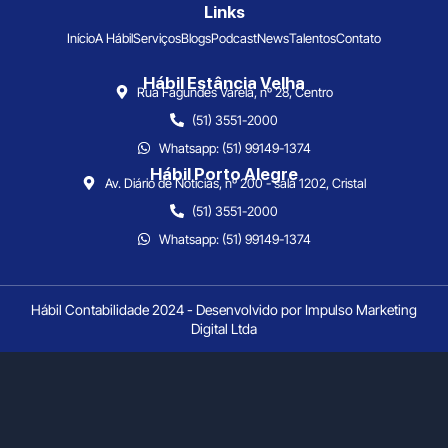
Links
Início
A Hábil
Serviços
Blogs
Podcast
News
Talentos
Contato
Hábil Estância Velha
Rua Fagundes Varela, nº 28, Centro
(51) 3551-2000
Whatsapp: (51) 99149-1374
Hábil Porto Alegre
Av. Diário de Notícias, nº 200 - sala 1202, Cristal
(51) 3551-2000
Whatsapp: (51) 99149-1374
Hábil Contabilidade 2024 - Desenvolvido por Impulso Marketing
Digital Ltda