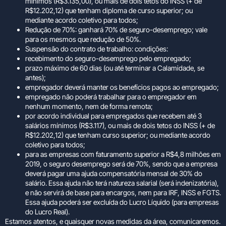
mínimos (R$3.135,00), ou mais de dois tetos do INSS (+ de
R$12.202,12) que tenham diploma de curso superior; ou
mediante acordo coletivo para todos;
Redução de 70%: ganhará 70% de seguro-desemprego; vale
para os mesmos que redução de 50%.
Suspensão do contrato de trabalho: condições:
recebimento do seguro-desemprego pelo empregado;
prazo máximo de 60 dias (ou até terminar a Calamidade, se
antes);
empregador deverá manter os benefícios pagos ao empregado;
empregado não poderá trabalhar para o empregador em
nenhum momento, nem de forma remota;
por acordo individual para empregados que recebem até 3
salários mínimos (R$3.117), ou mais de dois tetos do INSS (+ de
R$12.202,12) que tenham curso superior; ou mediante acordo
coletivo para todos;
para as empresas com faturamento superior a R$4,8 milhões em
2019, o seguro desemprego será de 70%, sendo que a empresa
deverá pagar uma ajuda compensatória mensal de 30% do
salário. Essa ajuda não terá natureza salarial (será indenizatória),
e não servirá de base para encargos, nem para IRF, INSS e FGTS.
Essa ajuda poderá ser excluída do Lucro Líquido (para empresas
do Lucro Real).
Estamos atentos, e quaisquer novas medidas da área, comunicaremos.