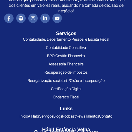
dos clientes em valores reais, ajudando na tomada de decisão de
negócio!
Serviços
Contabilidade, Departamento Pessoal e Escrita Fiscal
Contabilidade Consultiva
BPO Gestão Financeira
Assessoria Financeira
Recuperação de Impostos
Reorganização societária/Cisão e Incorporação
Certificação Digital
Endereço Fiscal
Links
Início
A Hábil
Serviços
Blogs
Podcast
News
Talentos
Contato
Hábil Estância Velha
Rua Fagundes Varela, nº 28, Centro