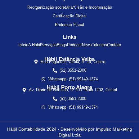
Reorganização societária/Cisão e Incorporação
Certificação Digital
Endereço Fiscal
Links
Início
A Hábil
Serviços
Blogs
Podcast
News
Talentos
Contato
Hábil Estância Velha
Rua Fagundes Varela, nº 28, Centro
(51) 3551-2000
Whatsapp: (51) 99149-1374
Hábil Porto Alegre
Av. Diário de Notícias, nº 200 - sala 1202, Cristal
(51) 3551-2000
Whatsapp: (51) 99149-1374
Hábil Contabilidade 2024 - Desenvolvido por Impulso Marketing
Digital Ltda