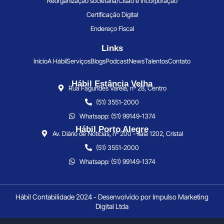
Reorganização societária/Cisão e Incorporação
Certificação Digital
Endereço Fiscal
Links
Início
A Hábil
Serviços
Blogs
Podcast
News
Talentos
Contato
Hábil Estância Velha
Rua Fagundes Varela, nº 28, Centro
(51) 3551-2000
Whatsapp: (51) 99149-1374
Hábil Porto Alegre
Av. Diário de Notícias, nº 200 - sala 1202, Cristal
(51) 3551-2000
Whatsapp: (51) 99149-1374
Hábil Contabilidade 2024 - Desenvolvido por Impulso Marketing
Digital Ltda