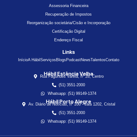
Assessoria Financeira
Recuperação de Impostos
Reorganização societária/Cisão e Incorporação
Certificação Digital
Endereço Fiscal
Links
Início
A Hábil
Serviços
Blogs
Podcast
News
Talentos
Contato
Hábil Estância Velha
Rua Fagundes Varela, nº 28, Centro
(51) 3551-2000
Whatsapp: (51) 99149-1374
Hábil Porto Alegre
Av. Diário de Notícias, nº 200 - sala 1202, Cristal
(51) 3551-2000
Whatsapp: (51) 99149-1374