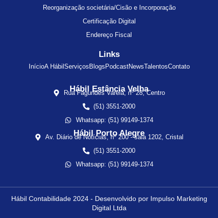
Reorganização societária/Cisão e Incorporação
Certificação Digital
Endereço Fiscal
Links
Início
A Hábil
Serviços
Blogs
Podcast
News
Talentos
Contato
Hábil Estância Velha
Rua Fagundes Varela, nº 28, Centro
(51) 3551-2000
Whatsapp: (51) 99149-1374
Hábil Porto Alegre
Av. Diário de Notícias, nº 200 - sala 1202, Cristal
(51) 3551-2000
Whatsapp: (51) 99149-1374
Hábil Contabilidade 2024 - Desenvolvido por Impulso Marketing
Digital Ltda